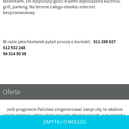
łazienkami. Do dyspozycji gości w pełni wyposażona kuchnia,
grill, parking. Na terenie całego obiektu internet
bezprzewodowy.
511 268 627
W razie jakichkolwiek pytań proszę o kontakt:
512 932 248
94 314 50 58
Oferta
Jeśli pragniecie Państwo zregenerować swoje siły, to właśnie
jest to miejsce, gdzie plaża posiada złocisty piasek, a jej szeroka
linia pozwala na komfort i intymność.
ZAPYTAJ O NOCLEG