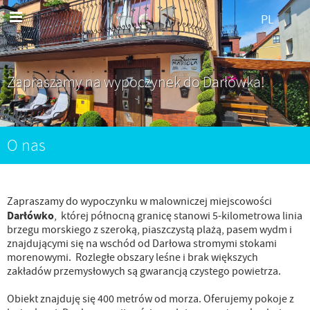
PL
Zapraszamy na wypoczynek do Darłówka!
O nas
Zapraszamy do wypoczynku w malowniczej miejscowości
Darłówko
, której północną granicę stanowi 5-kilometrowa linia
brzegu morskiego z szeroką, piaszczystą plażą, pasem wydm i
znajdującymi się na wschód od Darłowa stromymi stokami
morenowymi. Rozległe obszary leśne i brak większych
zakładów przemysłowych są gwarancją czystego powietrza.
Obiekt znajduję się 400 metrów od morza. Oferujemy pokoje z